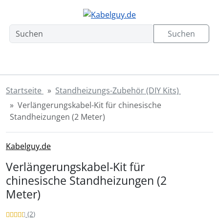
Sprungnavigation
Springe zum Inhalt
Springe zur Navigation
Spri
Suchen
Startseite
Standheizungs-Zubehör (DIY Kits)
Verlängerungskabel-Kit für chinesische
Standheizungen (2 Meter)
Kabelguy.de
Verlängerungskabel-Kit für
chinesische Standheizungen (2
Meter)
Bewertung: 4.5 von 5 Sternen!
Bewertungen
(2
)