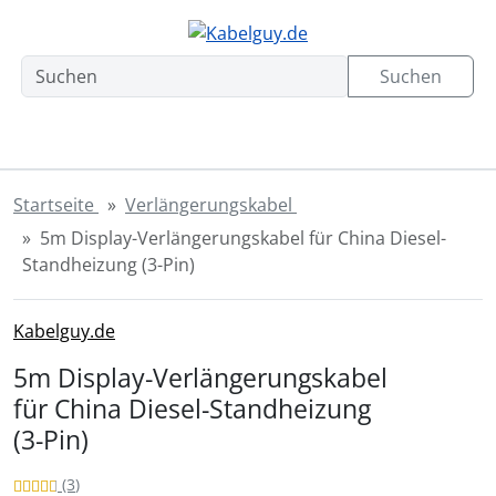
Sprungnavigation
Springe zum Inhalt
Springe zur Navigation
Spri
Suchen
Startseite
Verlängerungskabel
5m Display-Verlängerungskabel für China Diesel-
Standheizung (3-Pin)
Kabelguy.de
5m Display-Verlängerungskabel
für China Diesel-Standheizung
(3-Pin)
Bewertung: 4.7 von 5 Sternen!
Bewertungen
(3
)