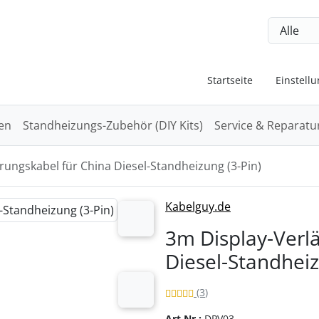
nge zum Login-Button
Springe zum Button für Einstellu
Startseite
Einstell
en
Standheizungs-Zubehör (DIY Kits)
Service & Reparatu
rungskabel für China Diesel-Standheizung (3-Pin)
Zurück-" und "Vor-Button" nutzen, um zwischen den Bildern z
Kabelguy.de
vor
3m Display-Verl
Diesel-Standheiz
Bewertung: 5 von 5 Sternen!
Bewertungen
(3
)
vor
Art.Nr.:
DPV03