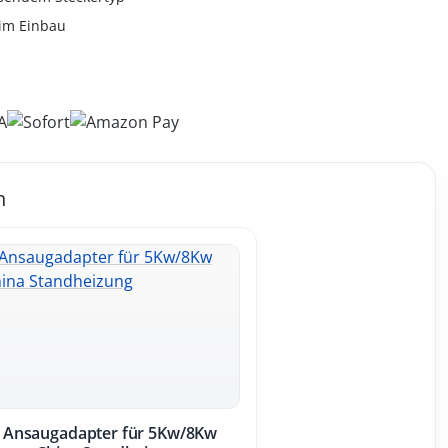
im Einbau
h
Ansaugadapter für 5Kw/8Kw