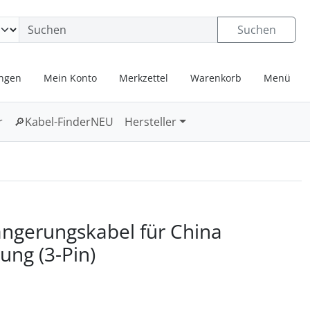
ngen
Springe zu den allgemeinen Informationen
Suchen
ungen
Mein Konto
Merkzettel
Warenkorb
Menü
r
🔎
Kabel-Finder
NEU
Hersteller
u navigieren. Zum Vergrößern klicken Sie auf das Bild.
ängerungskabel für China
ung (3-Pin)