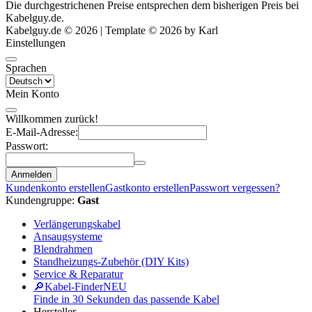
Die durchgestrichenen Preise entsprechen dem bisherigen Preis bei
Kabelguy.de.
Kabelguy.de © 2026 | Template © 2026 by Karl
Einstellungen
Sprachen
Mein Konto
Willkommen zurück!
E-Mail-Adresse:
Passwort:
Anmelden
Kundenkonto erstellen
Gastkonto erstellen
Passwort vergessen?
Kundengruppe:
Gast
Verlängerungskabel
Ansaugsysteme
Blendrahmen
Standheizungs-Zubehör (DIY Kits)
Service & Reparatur
🔎
Kabel-Finder
NEU
Finde in 30 Sekunden das passende Kabel
Hersteller