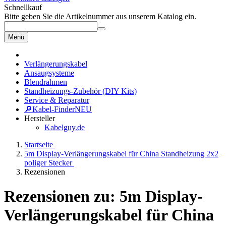
Schnellkauf
Bitte geben Sie die Artikelnummer aus unserem Katalog ein.
Menü
Verlängerungskabel
Ansaugsysteme
Blendrahmen
Standheizungs-Zubehör (DIY Kits)
Service & Reparatur
🔎
Kabel-Finder
NEU
Hersteller
Kabelguy.de
Startseite
5m Display-Verlängerungskabel für China Standheizung 2x2
poliger Stecker
Rezensionen
Rezensionen zu: 5m Display-
Verlängerungskabel für China